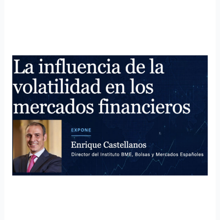
y
Mercados
Financieros
invita
a
conferencia
internacional
sobre
volatilidad
en
los
mercados
financieros