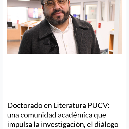
el
diálogo
y
la
proyección
internacional
Doctorado en Literatura PUCV:
una comunidad académica que
impulsa la investigación, el diálogo