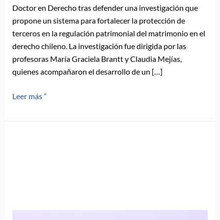
Doctor en Derecho tras defender una investigación que
propone un sistema para fortalecer la protección de
terceros en la regulación patrimonial del matrimonio en el
derecho chileno. La investigación fue dirigida por las
profesoras María Graciela Brantt y Claudia Mejías,
quienes acompañaron el desarrollo de un […]
Leer más ”
8.ª
Charla
Magistral
VINCULA:
Investigación,
evidencia
e