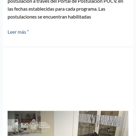
postulación a través del Portal de Postulación PUCV, en
las fechas establecidas para cada programa. Las
postulaciones se encuentran habilitadas
Leer más ”
Potencia
tu
escritura
y
fortalece
tus
habilidades
académicas
con
los