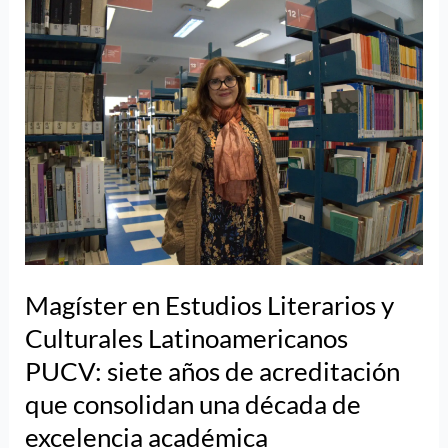
Magíster
en
Estudios
Literarios
y
Culturales
Latinoamericanos
PUCV:
siete
años
de
acreditación
Magíster en Estudios Literarios y
que
Culturales Latinoamericanos
consolidan
PUCV: siete años de acreditación
una
década
que consolidan una década de
de
excelencia académica
excelencia