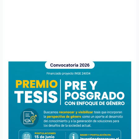
Convocan
a
estudiantes
de
postgrado
a
participar
en
concurso
de
tesis
con
enfoque
de
género