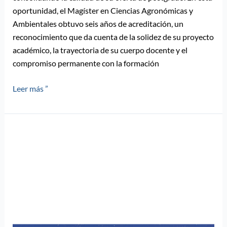
oportunidad, el Magíster en Ciencias Agronómicas y
Ambientales obtuvo seis años de acreditación, un
reconocimiento que da cuenta de la solidez de su proyecto
académico, la trayectoria de su cuerpo docente y el
compromiso permanente con la formación
Leer más ”
Doctorado
en
Literatura
PUCV
invita
a
participar
en