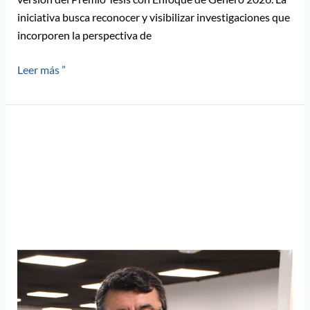
iniciativa busca reconocer y visibilizar investigaciones que
incorporen la perspectiva de
Leer más ”
Doctorado
en
Literatura
PUCV:
una
comunidad
académica
que
impulsa
la
investigación,