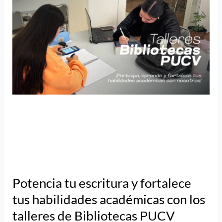
talleres
de
Bibliotecas
PUCV
Potencia tu escritura y fortalece
tus habilidades académicas con los
talleres de Bibliotecas PUCV