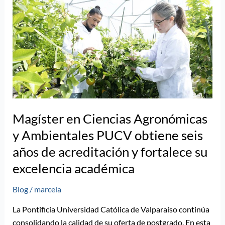
Agronómicas
y
Ambientales
PUCV
obtiene
seis
años
de
acreditación
Magíster en Ciencias Agronómicas
y
y Ambientales PUCV obtiene seis
fortalece
años de acreditación y fortalece su
su
excelencia académica
excelencia
académica
Blog
/
marcela
La Pontificia Universidad Católica de Valparaíso continúa
consolidando la calidad de su oferta de postgrado. En esta