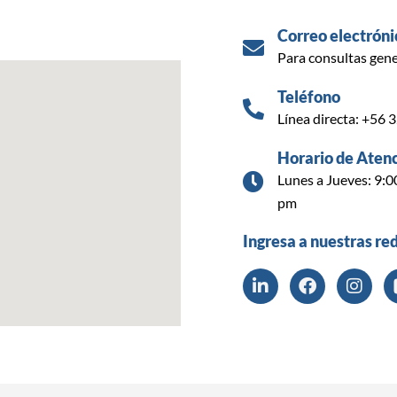
Correo electróni
Para consultas gene
Teléfono
Línea directa: +56 
Horario de Aten
Lunes a Jueves: 9:0
pm
Ingresa a nuestras re
L
F
I
i
a
n
n
c
s
k
e
t
e
b
a
d
o
g
i
o
r