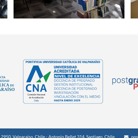
° 2950, Valparaíso, Chile - Antonio Bellet 314, Santiago, Chile
pos