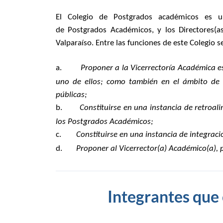
El
Colegio
de
Postgrados
académicos
es un
de
Postgrados
Académicos
, y los Directores
Valparaíso. Entre las funciones de este
Colegio
se
a.
Proponer a la Vicerrectoría Académica e
uno de ellos; como también en el ámbito de su 
públicas;
b.
Constituirse en una instancia de retroal
los
Postgrados
Académicos
;
c.
Constituirse en una instancia de integrac
d.
Proponer al Vicerrector(a) Académico(a), 
Integrantes que