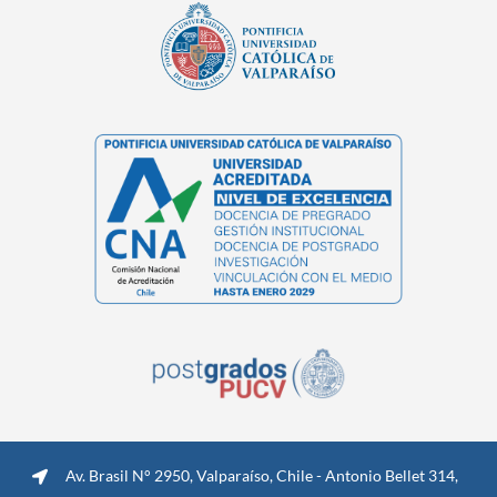
Av. Brasil N° 2950, Valparaíso, Chile - Antonio Bellet 314,