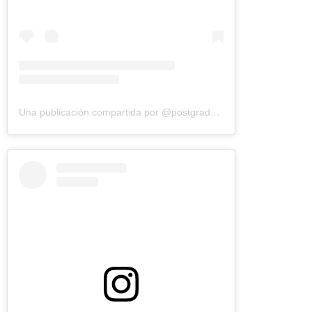
Una publicación compartida por @postgradospucv (@postgrados_pucv)