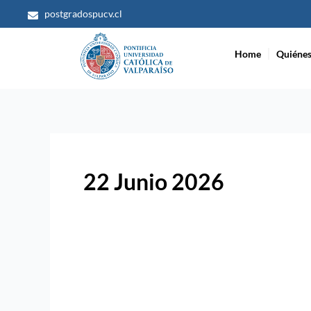
Ir
postgradospucv.cl
al
contenido
Home
Quiéne
22 Junio 2026
Doctorado
en
Literatura