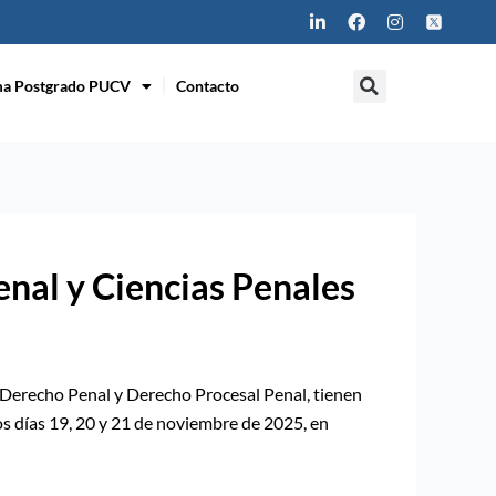
L
F
I
i
a
n
n
c
s
k
e
t
e
b
a
ma Postgrado PUCV
Contacto
d
o
g
i
o
r
n
k
a
m
nal y Ciencias Penales
e Derecho Penal y Derecho Procesal Penal, tienen
os días 19, 20 y 21 de noviembre de 2025, en