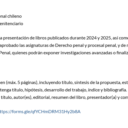
nal chileno
enitenciario
la presentación de libros publicados durante 2024 y 2025, así co
probado las asignaturas de Derecho penal y procesal penal, y de 
Penal, quienes podrán exponer investigaciones avanzadas o finali
 (máx. 5 páginas), incluyendo título, síntesis de la propuesta, estr
ga título, hipótesis, desarrollo del trabajo, índice y bibliografía.
 título, autor(es), editorial, resumen del libro, presentador(a) y co
ttps://forms.gle/qfYCHmDRM31Hy2b8A