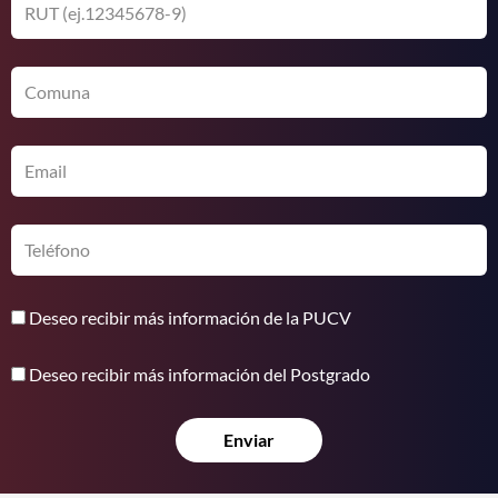
RUT
(ej.12345678-
9)
Comuna
Email
Teléfono
Deseo
Deseo recibir más información de la PUCV
recibir
Deseo
más
Deseo recibir más información del Postgrado
recibir
información
más
de
Enviar
información
la
del
PUCV