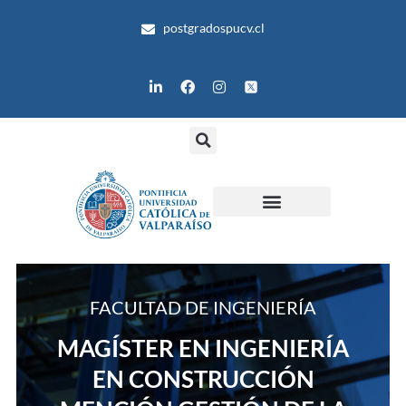
Ir
postgradospucv.cl
al
contenido
L
F
I
i
a
n
n
c
s
k
e
t
e
b
a
d
o
g
i
o
r
n
k
a
m
FACULTAD DE INGENIERÍA
MAGÍSTER EN INGENIERÍA
EN CONSTRUCCIÓN