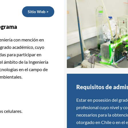
Sitio Web >
rograma
geniería con mención en
tgrado académico, cuyo
das para participar en
el ámbito de la Ingeniería
ecnologías en el campo de
ambientales.
Requisitos de admi
Estar en posesión del grad
profesional cuyo nivel y c
s celulares.
necesarios para la obtenci
otorgado en Chile o en el e