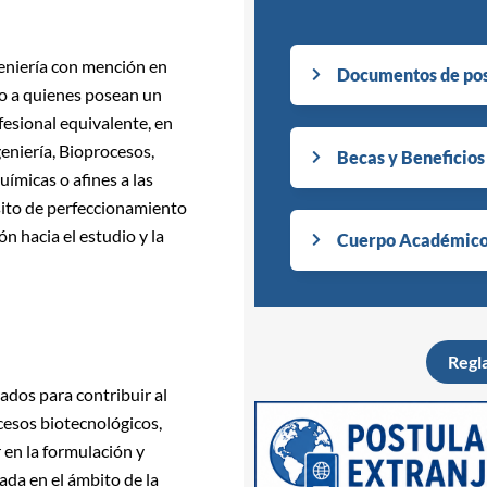
geniería con mención en
Documentos de pos
do a quienes posean un
fesional equivalente, en
geniería, Bioprocesos,
Becas y Beneficios
uímicas o afines a las
sito de perfeccionamiento
 hacia el estudio y la
Cuerpo Académic
Regl
ados para contribuir al
cesos biotecnológicos,
 en la formulación y
ada en el ámbito de la