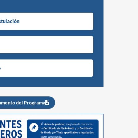
tulación
o
amento del Programa