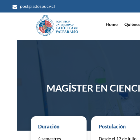
Ir
postgradospucv.cl
al
contenido
Home
Quiéne
MAGÍSTER EN CIENCI
Duración
Postulación
4 semestres
Desde el 13 de julio