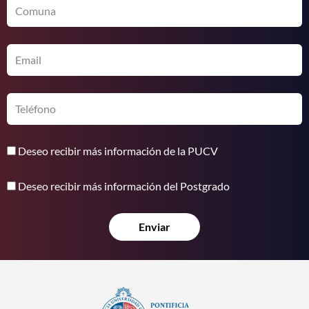
Comuna
Email
Teléfono
Deseo
Deseo recibir más información de la PUCV
recibir
Deseo
más
Deseo recibir más información del Postgrado
recibir
información
más
de
Enviar
información
la
del
PUCV
Postgrado