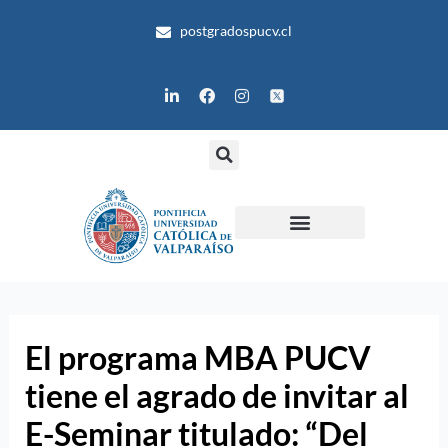
Ir
postgradospucv.cl
al
contenido
L
F
I
i
a
n
n
c
s
k
e
t
e
b
a
d
o
g
i
o
r
n
k
a
m
El programa MBA PUCV
tiene el agrado de invitar al
E-Seminar titulado: “Del